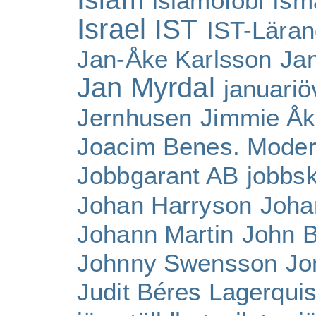
islamofobi
Ism
Israel
IST
IST-Lära
Jan-Åke Karlsson
Ja
Jan Myrdal
januari
Jernhusen
Jimmie Å
Joacim Benes. Moder
Jobbgarant AB
jobbs
Johan Harryson
Joha
Johann Martin
John 
Johnny Swensson
Jo
Judit Béres Lagerquis