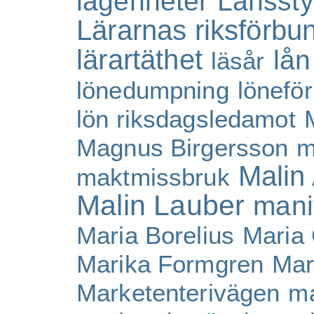
lägenheter
Länssty
Lärarnas riksförbu
lärartäthet
lån
läsår
lönedumpning
lönefö
lön riksdagsledamot
Magnus Birgersson
m
Malin 
maktmissbruk
Malin Lauber
mani
Maria Borelius
Maria
Marika Formgren
Mar
Marketenterivägen
ma