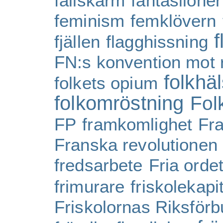
fallskärm
fantasilöner
feminism
femklövern
f
fjällen
flagghissning
FN:s konvention mot 
folkhä
folkets opium
folkomröstning
Fol
FP
framkomlighet
Fr
Franska revolutionen
fredsarbete
Fria orde
frimurare
friskolekapit
Friskolornas Riksför