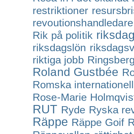
restriktioner
resursbri
revoutionshandledare
riksda
Rik på politik
riksdagslön
riksdagsv
riktiga jobb
Ringsber
Roland Gustbée
Ro
Romska internationel
Rose-Marie Holmqvis
RUT
Ryde
Ryska rev
Räppe
Räppe Goif
R