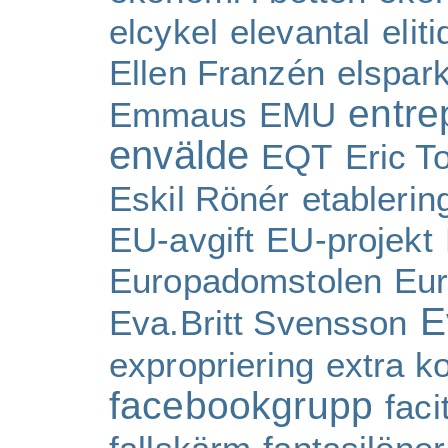
elcykel
elevantal
eliti
Ellen Franzén
elspar
entre
Emmaus
EMU
envälde
EQT
Eric To
Eskil Rönér
etablerin
EU-avgift
EU-projekt
Europadomstolen
Eur
E
Eva.Britt Svensson
expropriering
extra k
facebookgrupp
faci