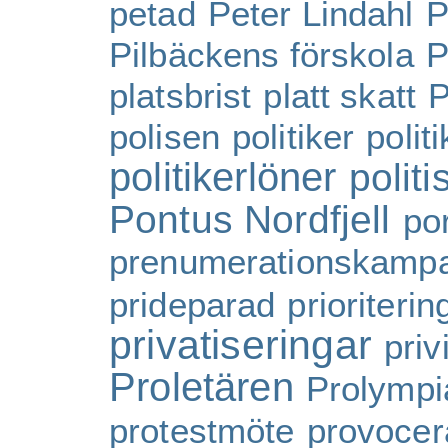
petad
Peter Lindahl
P
Pilbäckens förskola
P
platsbrist
platt skatt
P
polisen
politiker
polit
politikerlöner
politi
Pontus Nordfjell
por
prenumerationskamp
prideparad
prioriterin
privatiseringar
priv
Proletären
Prolympi
protestmöte
provoce