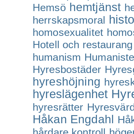
hemtjänst
Hemsö
h
histo
herrskapsmoral
homosexualitet
homos
Hotell och restaurang
humanism
Humaniste
Hyresbostäder
Hyres
hyreshöjning
hyresk
Hyr
hyreslägenhet
hyresrätter
Hyresvärd
Håkan Engdahl
Hå
hårdare kontroll
höge