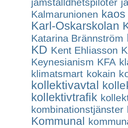
jämställdhetspiloter
j
kaos
Kalmarunionen
Karl-Oskarskolan
K
Katarina Brännström
KD
Kent Ehliasson
K
Keynesianism
KFA
kl
klimatsmart
kokain
k
kollektivavtal
kolle
kollektivtrafik
kollekt
kombinationstjänster
Kommunal
kommuna