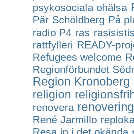
psykosociala ohälsa
Pär Schöldberg
På pl
radio P4
ras
rasisist
rattfylleri
READY-proj
Refugees welcome
R
Regionförbundet Söd
Region Kronoberg
religion
religionsfri
renovering
renovera
René Jarmillo
reploka
Resa in i det okända