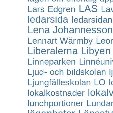
LAS
Lars Edgren
La
ledarsida
ledarsidan
Lena Johannesson
Lennart Wärmby
Leo
Liberalerna
Libyen
Linneparken
Linnéuni
Ljud- och bildskolan
l
Ljungfälleskolan
LO
l
lokal
lokalkostnader
lunchportioner
Lunda