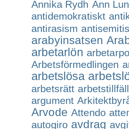
Annika Rydh
Ann Lu
antidemokratiskt
ant
antirasism
antisemiti
arabyinsatsen
Ara
arbetarlön
arbetarpol
Arbetsförmedlingen
a
arbetsl
arbetslösa
arbetsrätt
arbetstillfäl
argument
Arkitektbyr
Arvode
Attendo
atte
avdrag
autogiro
avgif