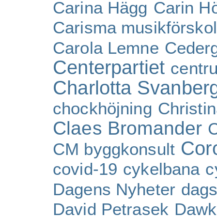
Carina Hägg
Carin H
Carisma musikförsko
Carola Lemne
Ceder
Centerpartiet
centr
Charlotta Svanber
chockhöjning
Christi
Claes Bromander
C
Cor
CM byggkonsult
covid-19
cykelbana
c
Dagens Nyheter
dags
David Petrasek
Dawk