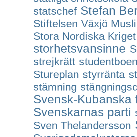
Stefan Be
statschef
Stiftelsen Växjö Musl
Stora Nordiska Kriget
storhetsvansinne
S
strejkrätt
studentboe
Stureplan
styrränta
s
stämning
stängnings
Svensk-Kubanska 
Svenskarnas parti
Sven Thelandersson