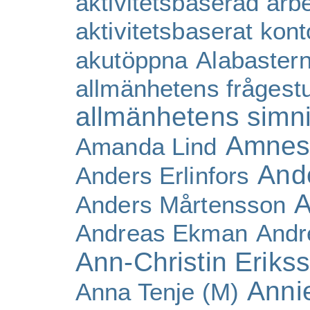
aktivitetsbaserad arb
aktivitetsbaserat kont
akutöppna
Alabaster
allmänhetens frågest
allmänhetens simn
Amnes
Amanda Lind
And
Anders Erlinfors
A
Anders Mårtensson
Andreas Ekman
Andr
Ann-Christin Eriks
Anni
Anna Tenje (M)