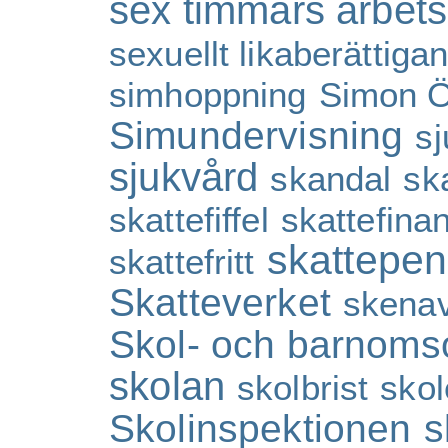
sex timmars arbet
sexuellt likaberättiga
simhoppning
Simon Ö
Simundervisning
sj
sjukvård
skandal
sk
skattefiffel
skattefina
skattepen
skattefritt
Skatteverket
skenav
Skol- och barnom
skolan
skolbrist
skol
Skolinspektionen
s