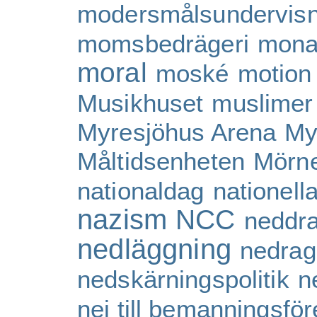
modersmålsundervisn
momsbedrägeri
mona
moral
moské
motion
Musikhuset
muslimer
Myresjöhus Arena
My
Måltidsenheten
Mörne
nationaldag
nationell
nazism
NCC
neddr
nedläggning
nedrag
nedskärningspolitik
n
nej till bemanningsför