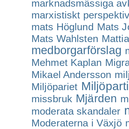
marknadsmässiga avk
marxistiskt perspekti
mats Höglund
Mats J
Mats Wahlsten
Matti
medborgarförslag
Mehmet Kaplan
Migra
Mikael Andersson
mil
Miljöpart
Miljöpariet
Mjärden
missbruk
m
moderata skandaler
Moderaterna i Växjö