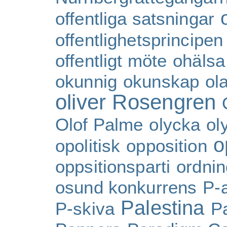
offentliga satsningar
offentlighetsprincipen
offentligt möte
ohälsa
okunnig
okunskap
ol
oliver Rosengren
Olof Palme
olycka
ol
o
opolitisk
opposition
oppsitionsparti
ordni
osund konkurrens
P-a
Palestina
P-skiva
P