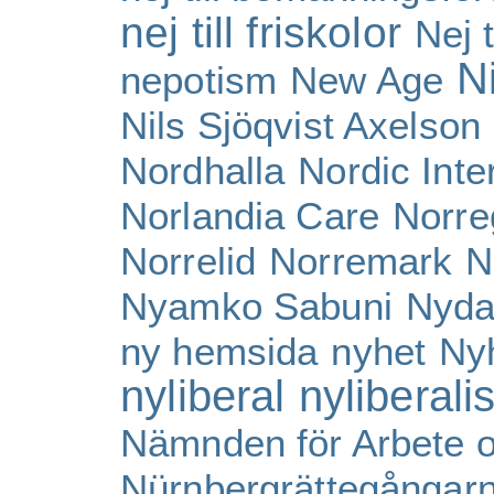
nej till friskolor
Nej t
N
nepotism
New Age
Nils Sjöqvist Axelson
Nordhalla
Nordic Inte
Norlandia Care
Norre
Norrelid
Norremark
N
Nyamko Sabuni
Nyda
ny hemsida
nyhet
Ny
nyliberal
nyliberali
Nämnden för Arbete o
Nürnbergrättegångar