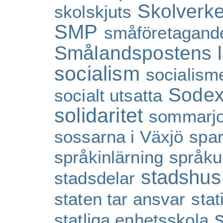
Skolverke
skolskjuts
SMP
småföretagand
Smålandspostens l
socialism
socialism
Sode
socialt utsatta
solidaritet
sommarj
sossarna i Växjö
spa
språkinlärning
språku
stadshus
stadsdelar
staten tar ansvar
sta
statliga enhetsskola