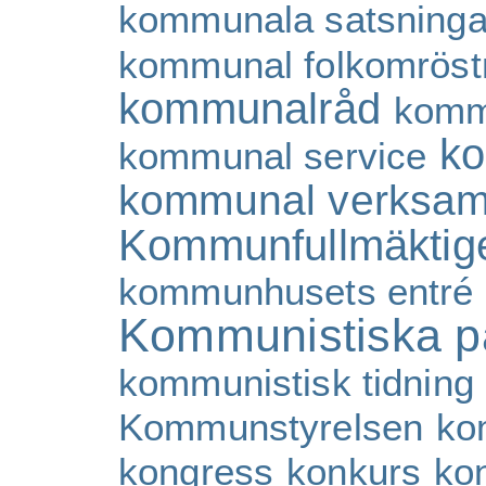
kommunala satsninga
kommunal folkomröst
kommunalråd
komm
ko
kommunal service
kommunal verksam
Kommunfullmäktig
kommunhusets entré
Kommunistiska pa
kommunistisk tidning
Kommunstyrelsen
ko
kongress
konkurs
ko