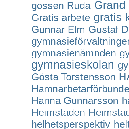
Grand
gossen Ruda
gratis 
Gratis arbete
Gunnar Elm
Gustaf D
gymnasieförvaltninge
gymnasienämnden
g
gymnasieskolan
gy
Gösta Torstensson
H
Hamnarbetarförbunde
Hanna Gunnarsson
h
Heimstaden
Heimsta
helhetsperspektiv
hel