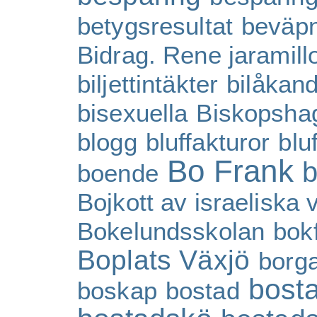
betygsresultat
beväpn
Bidrag. Rene jaramill
biljettintäkter
bilåkan
bisexuella
Biskopsha
blogg
bluffakturor
blu
Bo Frank
b
boende
Bojkott av israeliska 
Bokelundsskolan
bok
Boplats Växjö
borg
bosta
boskap
bostad