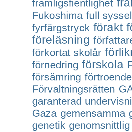
frä
främligsfientlighet
Fukoshima
full sysse
förakt
f
fyrfärgstryck
föreläsning
författar
förli
förkortat skolår
förskola
förnedring
F
försämring
förtroend
Förvaltningsrätten
GA
garanterad undervisni
Gaza
gemensamma
genetik
genomsnittlig