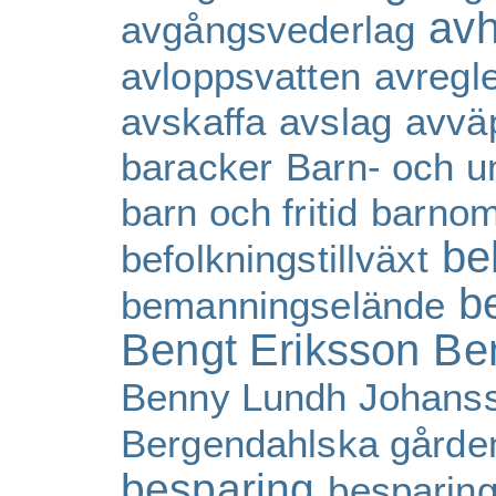
av
avgångsvederlag
avloppsvatten
avregl
avskaffa
avslag
avvä
baracker
Barn- och u
barn och fritid
barnom
be
befolkningstillväxt
b
bemanningselände
Bengt Eriksson
Be
Benny Lundh Johans
Bergendahlska gårde
besparing
besparing