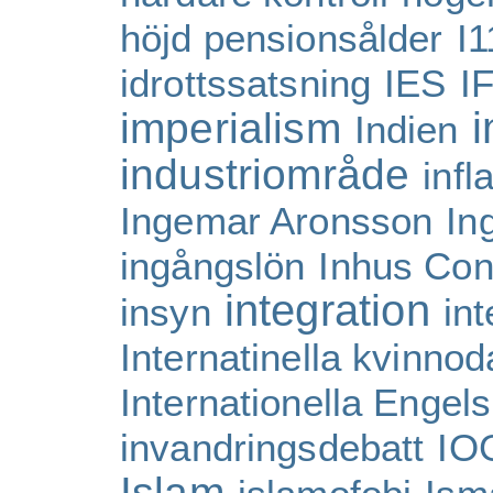
höjd pensionsålder
I1
idrottssatsning
IES
I
i
imperialism
Indien
industriområde
inf
Ingemar Aronsson
In
ingångslön
Inhus Con
integration
insyn
in
Internatinella kvinno
Internationella Engel
invandringsdebatt
IO
Islam