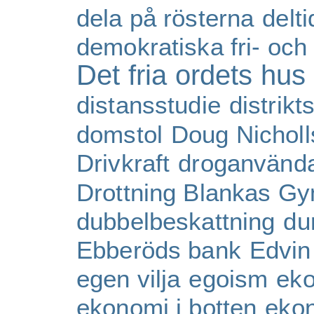
dela på rösterna
delti
demokratiska fri- och 
Det fria ordets hus
distansstudie
distrik
domstol
Doug Nicholl
Drivkraft
droganvänd
Drottning Blankas G
dubbelbeskattning
du
Ebberöds bank
Edvin
egen vilja
egoism
eko
ekonomi i botten
eko