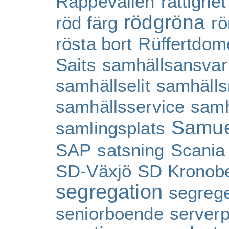
Räppevallen
rättighet
rödgröna
röd färg
rö
rösta bort
Rüffertdom
Saits
samhällsansvar
samhällselit
samhälls
samhällsservice
samh
Samue
samlingsplats
SAP
satsning
Scania
SD-Växjö
SD Kronob
segregation
segrege
seniorboende
server