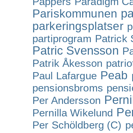
Pappers
Paradigm Ca
pa
Pariskommunen
parkeringsplatser
p
partiprogram
Patrick
Patric Svensson
Pa
Patrik Åkesson
patri
Peab
Paul Lafargue
pensionsbroms
pensi
Perni
Per Andersson
Pe
Pernilla Wikelund
Per Schöldberg (C)
p