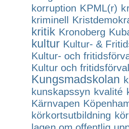
korruption
KPML(r)
k
kriminell
Kristdemokr
kritik
Kronoberg
Kub
kultur
Kultur- & Friti
Kultur- och fritidsförv
Kultur och fritidsförva
Kungsmadskolan
k
kunskapssyn
kvalité
Kärnvapen
Köpenha
körkortsutbildning
kör
lagen om offentlig up