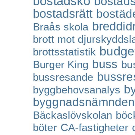
bostadskö
bostad
bostadsrätt
bostäd
breddidr
Braås skola
brott mot djurskydds
budge
brottsstatistik
buss
Burger King
bu
bussre
bussresande
b
byggbehovsanalys
byggnadsnämnden
Bäckaslövskolan
böc
böter
CA-fastigheter