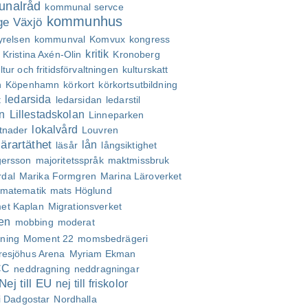
nalråd
kommunal servce
kommunhus
ge Växjö
relsen
kommunval
Komvux
kongress
kritik
Kristina Axén-Olin
Kronoberg
ltur och fritidsförvaltningen
kulturskatt
n
Köpenhamn
körkort
körkortsutbildning
ledarsida
t
ledarsidan
ledarstil
n
Lillestadskolan
Linneparken
lokalvård
stnader
Louvren
lärartäthet
lån
läsår
långsiktighet
gersson
majoritetsspråk
maktmissbruk
rdal
Marika Formgren
Marina Läroverket
matematik
mats Höglund
et Kaplan
Migrationsverket
en
mobbing
moderat
ning
Moment 22
momsbedrägeri
resjöhus Arena
Myriam Ekman
CC
neddragning
neddragningar
Nej till EU
nej till friskolor
 Dadgostar
Nordhalla