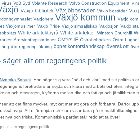
n
virus
VoB Syd
Volante Research
Volvo Construction Equipment. vin
Växjö
Växjöbostader
Växjö bibliotek
Växj
Växjö bostäder
Växjö kommun
fordonsgymnasiet
Växjöhem
Växjö ko
tet
Växjömuslimer
Växjö Pride
Växjö simsällskap
Växjösjön
Växjö st
White arkitektbyrå
White arkitekter
Wo
ebbplats
Winston Churchill
Östers IF
marker
Återvinningsstationer
Östrabobacken
Östra Lugnet
överskott
öppet kontorslandskap
ering
återreglering
ökning
öve
 säger allt om regeringens politik
Nyamko Sabuni
. Hon säger sig vara ”nöjd och klar” med sitt politiska 
regeringens företrädare är nöjda och klara med arbetslösheten, integra
skolan och omsorgen, klyftorna mellan rika och fattiga och jämlikheten m
nser att det finns mycket, mycket mer att göra och förbättra. Därför up
kså avgå. Att ni är nöjda och klara visar bara på er maktfullkomlighet 
t nya och friska, Kommunistiska partiet står redo att ta över!
er allt om regeringens politik