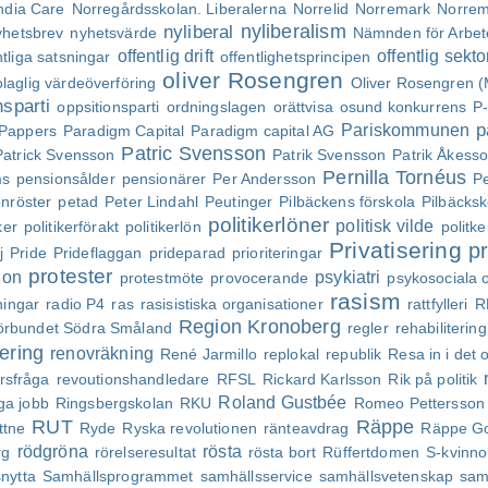
ndia Care
Norregårdsskolan. Liberalerna
Norrelid
Norremark
Norrem
nyliberalism
nyliberal
hetsbrev
nyhetsvärde
Nämnden för Arbete
offentlig drift
offentlig sekto
ntliga satsningar
offentlighetsprincipen
oliver Rosengren
olaglig värdeöverföring
Oliver Rosengren (
nsparti
oppsitionsparti
ordningslagen
orättvisa
osund konkurrens
P-
p
Pariskommunen
Pappers
Paradigm Capital
Paradigm capital AG
Patric Svensson
Patrick Svensson
Patrik Svensson
Patrik Åkess
Pernilla Tornéus
ms
pensionsålder
pensionärer
Per Andersson
Pe
nröster
petad
Peter Lindahl
Peutinger
Pilbäckens förskola
Pilbäcksk
politikerlöner
politisk vilde
ker
politikerförakt
politikerlön
politke
Privatisering
pr
j
Pride
Prideflaggan
prideparad
prioriteringar
protester
ion
psykiatri
protestmöte
provocerande
psykosociala 
rasism
ningar
radio P4
ras
rasisistiska organisationer
rattfylleri
R
Region Kronoberg
örbundet Södra Småland
regler
rehabilitering
ering
renovräkning
René Jarmillo
replokal
republik
Resa in i det
rsfråga
revoutionshandledare
RFSL
Rickard Karlsson
Rik på politik
Roland Gustbée
iga jobb
Ringsbergskolan
RKU
Romeo Pettersson
RUT
Räppe
ttne
Ryde
Ryska revolutionen
ränteavdrag
Räppe Go
rödgröna
rösta
rg
rörelseresultat
rösta bort
Rüffertdomen
S-kvinno
nytta
Samhällsprogrammet
samhällsservice
samhällsvetenskap
sam