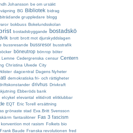
ndh Johansson
be om ursäkt
Bibliotek
väpning
BG
bidrag
biträdande gruppledare
blogg
varor
bokbuss
Bokelundsskolan
rist
bostadskö
bostadsbyggande
dvik
brott
brott mot djurskyddslagen
bussresor
e
bussresande
busstrafik
böneutrop
böcker
bönrop
böter
Centern
a Lemne
Cedergrenska
censur
ng
Christina Ulvede
City
klister
dagcentral
Dagens Nyheter
ati
demokratiska fri- och rättigheter
drivhus
driftskonstander
Drivkraft
kjutning
Ebberöds bank
t
elcykel
elevantal
elitidrott
elitklubbar
de
EQT
Eric Torell
ersättning
as grönaste stad
Eva.Britt Svensson
Fas 3
fascism
lskärm
fantasilöner
 konvention mot rasism
Folkets bio
Frank Baude
Franska revolutionen
fred