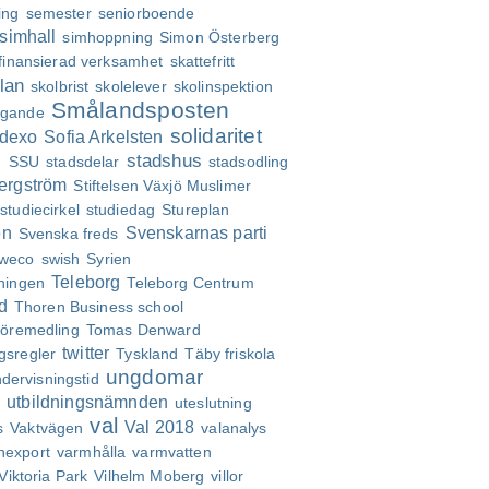
ing
semester
seniorboende
simhall
simhoppning
Simon Österberg
efinansierad verksamhet
skattefritt
lan
skolbrist
skolelever
skolinspektion
Smålandsposten
agande
solidaritet
dexo
Sofia Arkelsten
stadshus
g
SSU
stadsdelar
stadsodling
ergström
Stiftelsen Växjö Muslimer
studiecirkel
studiedag
Stureplan
en
Svenskarnas parti
Svenska freds
weco
swish
Syrien
Teleborg
tningen
Teleborg Centrum
d
Thoren Business school
kföremedling
Tomas Denward
twitter
gsregler
Tyskland
Täby friskola
ungdomar
dervisningstid
utbildningsnämnden
t
uteslutning
val
Val 2018
s
Vaktvägen
valanalys
nexport
varmhålla
varmvatten
Viktoria Park
Vilhelm Moberg
villor