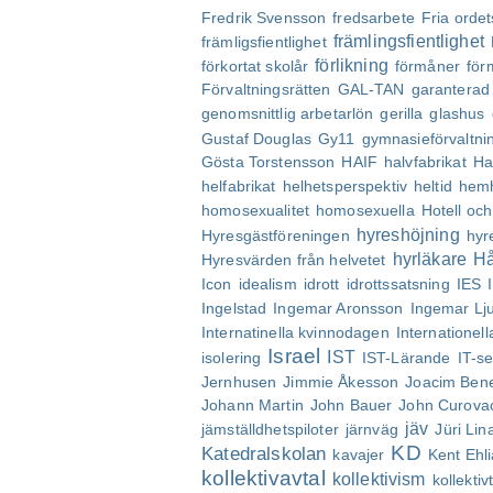
Fredrik Svensson
fredsarbete
Fria orde
främlingsfientlighet
främligsfientlighet
förlikning
förkortat skolår
förmåner
för
Förvaltningsrätten
GAL-TAN
garanterad 
genomsnittlig arbetarlön
gerilla
glashus
Gustaf Douglas
Gy11
gymnasieförvaltni
Gösta Torstensson
HAIF
halvfabrikat
Ha
helfabrikat
helhetsperspektiv
heltid
hemh
homosexualitet
homosexuella
Hotell oc
hyreshöjning
Hyresgästföreningen
hyr
hyrläkare
Hå
Hyresvärden från helvetet
Icon
idealism
idrott
idrottssatsning
IES
Ingelstad
Ingemar Aronsson
Ingemar Lj
Internatinella kvinnodagen
Internationel
Israel
IST
isolering
IST-Lärande
IT-se
Jernhusen
Jimmie Åkesson
Joacim Ben
Johann Martin
John Bauer
John Curova
jäv
jämställdhetspiloter
järnväg
Jüri Lin
KD
Katedralskolan
kavajer
Kent Ehl
kollektivavtal
kollektivism
kollektiv