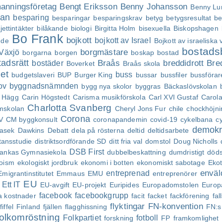
anningsföretag
Bengt Eriksson
Benny Johansson
Benny Lu
lan
besparing
besparingar
besparingskrav
betyg
betygsresultat
be
ljettintäkter
bilåkande
biologi
Birgitta Holm
bisexuella
Biskopshagen
Bo Frank
bojkott
bojkott av Israel
nde
Bojkott av israeliska 
bostadsb
borgmästare
 Växjö
borgarna
borgen
boskap
bostad
tadsrätt
Braås
breddidrott
Bre
bostäder
Boverket
Braås skola
et
buss
budgetslaveri
BUP
Burger King
bussar
bussfiler
bussförar
ov
byggnadsnämnden
bygg nya skolor
byggras
Bäckaslövskolan
a Hägg
Carin Högstedt
Carisma musikförskola
Carl XVI Gustaf
Carol
Charlotta Svanberg
mskolan
Cheryl Jons Fur
chile
chockhöjni
Corona
V
CM byggkonsult
coronapandemin
covid-19
cykelbana
cy
demokr
rasek
Dawkins
Debatt
dela på rösterna
deltid
deltidsarbete
tansstudie
distriktsordförande SD
ditt fria val
domstol
Doug Nicholls
DSB First
Blankas Gymnasiekola
dubbelbeskattning
dumdristigt
döds
oism
ekologiskt jordbruk
ekonomi i botten
ekonomiskt sabotage
Eko
enväl
entreprenad
Emigrantinstitutet
Emmaus
EMU
entreprenörer
EU
Ett IT
EU-avgift
EU-projekt
Euripides
Europadomstolen
Europ
facebook
facebookgrupp
a kostnader
facit
facket
fackförening
fal
flyktingar
FN-konvention
fiffel
Finland
fjällen
flagghissning
FN:s
folkomröstning
Folkpartiet
fotboll
forskning
FP
framkomlighet