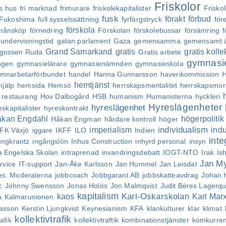
Friskolor
ts hus
fri marknad
frimurare
friskolekapitalister
Frisko
fusk
förakt
förbud
Fukoshima
full sysselssättning
fyrfärgstryck
för
förskola
månsköp
förnedring
Förskolan
förskolebussar
försämring
f
undervisningstid
gatan parlament
Gaza
gemensamma
gemensamt 
Grand Samarkand
gratis
gratis kollek
gossen Ruda
Gratis arbete
gymnasi
ngen
gymnasielärare
gymnasienämnden
gymnasieskola
mnarbetarförbundet
handel
Hanna Gunnarsson
haverikommission
H
hemtjänst
jälp
hemsida
Hemsö
herrskapsmentalitet
herrskapsmor
h restaurang
Hov Dalbogård
HSB
humanism
Humanisterna
hyckleri
Hyreslägenheter
hyreslägenhet
eskapitalister
hyreskontrakt
kan Engdahl
högerpolitik
Håkan Engman
hårdare kontroll
höger
individualism
imperialism
ind
IFK Växjö
iggare
IKFF
ILO
Indien
inte
ungkrantz
ingångslön
Inhus Construction
inhyrd personal
insyn
la Engelska Skolan
intraprenad
invandringsdebatt
IOGT-NTO
Irak
Is
Jan My
rvice
IT-support
Jan-Åke Karlsson
Jan Hummel
Jan Leisdal
es. Moderaterna
jobbcoach
Jobbgarant AB
jobbskatteavdrag
Johan 
c
Johnny Swensson
Jonas Holös
Jon Malmqvist
Judit Béres Lagerqu
kapitalism
Karl-Oskarskolan
kaos
Karl Mar
a
Kalmarunionen
iasson
Kerstin Ljungkvist
Keynesianism
KFA
klankulturer
klar
klimat
kollektivtrafik
tafik
kollektivtraftik
kombinationstjänster
komkurren