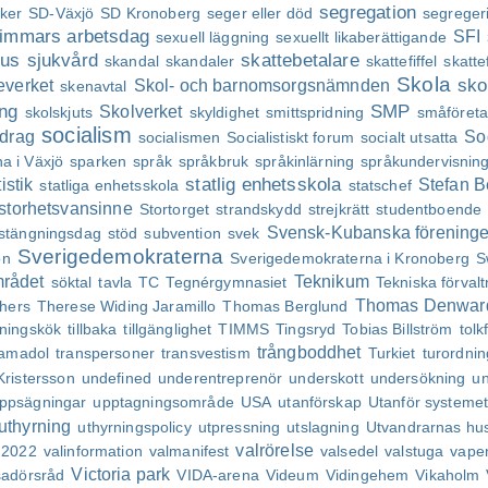
segregation
iker
SD-Växjö
SD Kronoberg
seger eller död
segreger
timmars arbetsdag
SFI
sexuell läggning
sexuellt likaberättigande
hus
sjukvård
skattebetalare
skandal
skandaler
skattefiffel
skatt
Skola
sko
everket
Skol- och barnomsorgsnämnden
skenavtal
ing
SMP
Skolverket
skolskjuts
skyldighet
smittspridning
småföret
socialism
idrag
So
socialismen
Socialistiskt forum
socialt utsatta
a i Växjö
sparken
språk
språkbruk
språkinlärning
språkundervisnin
statlig enhetsskola
tistik
Stefan B
statliga enhetsskola
statschef
storhetsvansinne
Stortorget
strandskydd
strejkrätt
studentboende
Svensk-Kubanska förening
stängningsdag
stöd
subvention
svek
Sverigedemokraterna
on
Sverigedemokraterna i Kronoberg
S
mrådet
Teknikum
söktal
tavla
TC
Tegnérgymnasiet
Tekniska förval
Thomas Denwar
thers
Therese Widing Jaramillo
Thomas Berglund
gningskök
tillbaka
tillgänglighet
TIMMS
Tingsryd
Tobias Billström
tol
trångboddhet
amadol
transpersoner
transvestism
Turkiet
turordnin
Kristersson
undefined
underentreprenör
underskott
undersökning
un
ppsägningar
upptagningsområde
USA
utanförskap
Utanför systeme
uthyrning
uthyrningspolicy
utpressning
utslagning
Utvandrarnas hu
valrörelse
t 2022
valinformation
valmanifest
valsedel
valstuga
vape
Victoria park
adörsråd
VIDA-arena
Videum
Vidingehem
Vikaholm