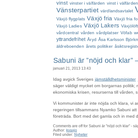
vinst
vinster i välfärden
vinst i välfärde
Vänsterpartiet
värdlandsavtalet
Växjö fria
Växjö flygplats
Växjö fria 
Växjö Lakers
Växjö Ladies
Växjölöf
vårdcentral
vården
vårdplatser
Vöfab
w
yttrandefrihet
Åryd
Åsa Karlsson Björk
äldreboenden
årets politiker
åsiktsregist
Sabuni är ”nöjd och klar” –
januari 21, 2013 13:43
Idag avgick Sveriges
jämställdhetsminister
säger väldigt mycket om borgarnas politik; 
ekonomiska krisen, resurserna till vården, 
Vi kommunister är inte nöjda och klara, vi a
regeringen tillsammans Nyamko Sabuni att oc
företräda. Bort med det gamla och in med de
Comments are off for Sabuni är "nöjd och klar" - säg
Author:
kvaxjo
Filed under:
Nyheter