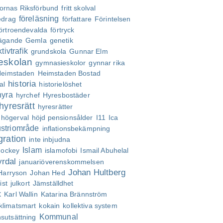
lornas Riksförbund
fritt skolval
föreläsning
edrag
författare
Förintelsen
örtroendevalda
förtryck
ägande
Gemla
genetik
tivtrafik
grundskola
Gunnar Elm
eskolan
gymnasieskolor
gynnar rika
eimstaden
Heimstaden Bostad
historia
al
historielöshet
hyra
hyrchef
Hyresbostäder
hyresrätt
hyresrätter
högerval
höjd pensionsålder
I11
Ica
ustriområde
inflationsbekämpning
gration
inte inbjudna
Islam
hockey
islamofobi
Ismail Abuhelal
rdal
januariöverenskommelsen
Johan Hultberg
Harryson
Johan Hed
ist
julkort
Jämställdhet
x
Karl Wallin
Katarina Brännström
klimatsmart
kokain
kollektiva system
Kommunal
sutsättning