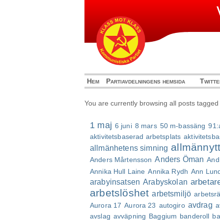
Hem
Partiavdelningens hemsida
Twitte
You are currently browsing all posts tagged
1 maj
6 juni
8 mars
50 m-bassäng
91:
aktivitetsbaserad arbetsplats
aktivitetsb
allmännyt
allmänhetens simning
Anders Öman
Anders Mårtensson
And
Annika Hull Laine
Annika Rydh
Ann Lun
arbetar
arabyinsatsen
Arabyskolan
arbetslöshet
arbetsmiljö
arbetsrä
avdrag
Aurora 17
Aurora 23
autogiro
a
avslag
avväpning
Baggium
banderoll
ba