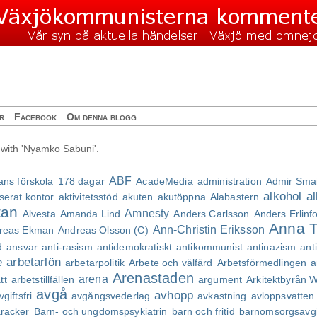
r
Facebook
Om denna blogg
 with 'Nyamko Sabuni'.
ABF
ans förskola
178 dagar
AcadeMedia
administration
Admir Smai
alkohol
al
aserat kontor
aktivitetsstöd
akuten
akutöppna
Alabastern
tan
Amnesty
Alvesta
Amanda Lind
Anders Carlsson
Anders Erlinf
Anna T
Ann-Christin Eriksson
reas Ekman
Andreas Olsson (C)
d
ansvar
anti-rasism
antidemokratiskt
antikommunist
antinazism
ant
e
arbetarlön
arbetarpolitik
Arbete och välfärd
Arbetsförmedlingen
a
Arenastaden
arena
tt
arbetstillfällen
argument
Arkitektbyrån W
avgå
avhopp
vgiftsfri
avgångsvederlag
avkastning
avloppsvatten
racker
Barn- och ungdomspsykiatrin
barn och fritid
barnomsorgsavgi