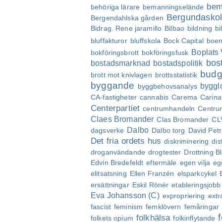
bem
behöriga lärare
bemanningselände
Bergundasko
Bergendahlska gården
Bidrag. Rene jaramillo
Bilbao
bildning
bi
bluffakturor
bluffskola
Bock Capital
boe
Boplats
bokföringsbrott
bokföringsfusk
bos
bostadsmarknad
bostadspolitik
budg
brott mot knivlagen
brottsstatistik
byggande
byggl
byggbehovsanalys
CA-fastigheter
cannabis
Carema
Carin
Centerpartiet
centrumhandeln
Centru
Claes Bromander
Clas Bromander
CL
Dalbo
dagsverke
Dalbo torg
David Pet
Det fria ordets hus
diskriminering
dis
droganvändande
drogtester
Drottning 
Edvin Bredefeldt
eftermäle
egen vilja
eg
elitsatsning
Ellen Franzén
elsparkcykel
ersättningar
Eskil Rönér
etableringsjobb
Eva Johansson (C)
expropriering
extr
fascist
feminism
femklövern
femåringar
folkhälsa
folkets opium
folkinflytande