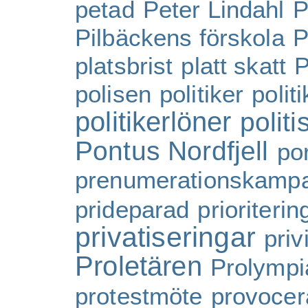
petad
Peter Lindahl
P
Pilbäckens förskola
P
platsbrist
platt skatt
P
polisen
politiker
polit
politikerlöner
politi
Pontus Nordfjell
por
prenumerationskamp
prideparad
prioriterin
privatiseringar
priv
Proletären
Prolympi
protestmöte
provoce