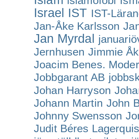
islamofobi
Ism
Israel
IST
IST-Lära
Jan-Åke Karlsson
Ja
Jan Myrdal
januari
Jernhusen
Jimmie Å
Joacim Benes. Moder
Jobbgarant AB
jobbs
Johan Harryson
Joha
Johann Martin
John 
Johnny Swensson
Jo
Judit Béres Lagerquis