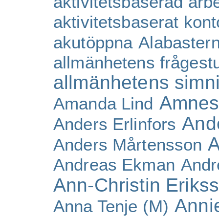
aktivitetsbaserad arb
aktivitetsbaserat kont
akutöppna
Alabaster
allmänhetens frågest
allmänhetens simn
Amnes
Amanda Lind
And
Anders Erlinfors
A
Anders Mårtensson
Andreas Ekman
Andr
Ann-Christin Eriks
Anni
Anna Tenje (M)