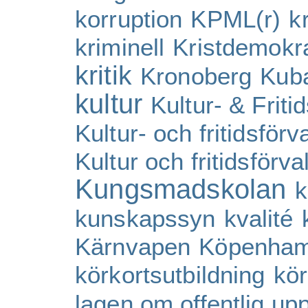
korruption
KPML(r)
k
kriminell
Kristdemokr
kritik
Kronoberg
Kub
kultur
Kultur- & Friti
Kultur- och fritidsförv
Kultur och fritidsförva
Kungsmadskolan
k
kunskapssyn
kvalité
Kärnvapen
Köpenha
körkortsutbildning
kör
lagen om offentlig up