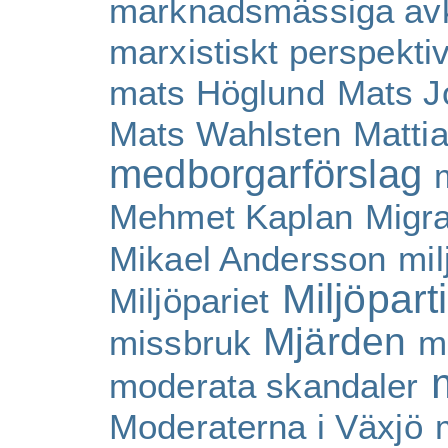
marknadsmässiga avk
marxistiskt perspekti
mats Höglund
Mats J
Mats Wahlsten
Matti
medborgarförslag
Mehmet Kaplan
Migra
Mikael Andersson
mil
Miljöpart
Miljöpariet
Mjärden
missbruk
m
moderata skandaler
Moderaterna i Växjö