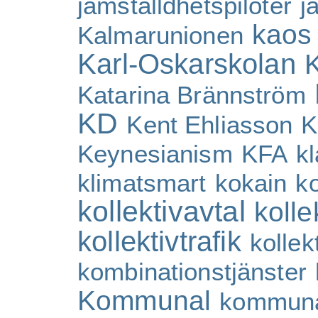
jämställdhetspiloter
j
kaos
Kalmarunionen
Karl-Oskarskolan
K
Katarina Brännström
KD
Kent Ehliasson
K
Keynesianism
KFA
kl
klimatsmart
kokain
k
kollektivavtal
kolle
kollektivtrafik
kollekt
kombinationstjänster
Kommunal
kommuna