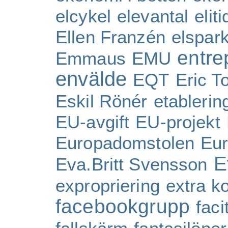
elcykel
elevantal
eliti
Ellen Franzén
elspar
entre
Emmaus
EMU
envälde
EQT
Eric To
Eskil Rönér
etablerin
EU-avgift
EU-projekt
Europadomstolen
Eur
E
Eva.Britt Svensson
expropriering
extra k
facebookgrupp
faci