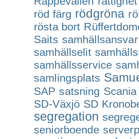
Räppevallen
rättighet
rödgröna
röd färg
rö
rösta bort
Rüffertdom
Saits
samhällsansvar
samhällselit
samhälls
samhällsservice
samh
Samue
samlingsplats
SAP
satsning
Scania
SD-Växjö
SD Kronob
segregation
segrege
seniorboende
server