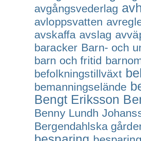
av
avgångsvederlag
avloppsvatten
avregl
avskaffa
avslag
avvä
baracker
Barn- och u
barn och fritid
barnom
be
befolkningstillväxt
b
bemanningselände
Bengt Eriksson
Be
Benny Lundh Johans
Bergendahlska gårde
besparing
besparing