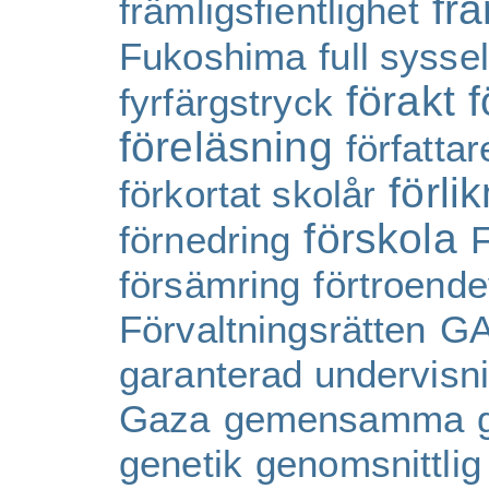
frä
främligsfientlighet
Fukoshima
full sysse
förakt
f
fyrfärgstryck
föreläsning
författar
förli
förkortat skolår
förskola
förnedring
F
försämring
förtroend
Förvaltningsrätten
GA
garanterad undervisni
Gaza
gemensamma
genetik
genomsnittlig