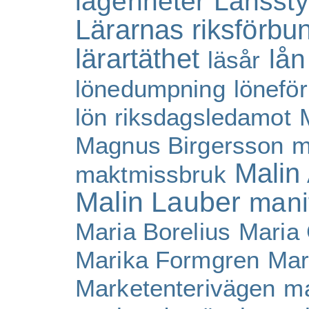
lägenheter
Länssty
Lärarnas riksförbu
lärartäthet
lån
läsår
lönedumpning
lönefö
lön riksdagsledamot
Magnus Birgersson
m
Malin 
maktmissbruk
Malin Lauber
mani
Maria Borelius
Maria
Marika Formgren
Mar
Marketenterivägen
ma