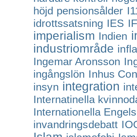
höjd pensionsålder
I1
idrottssatsning
IES
I
i
imperialism
Indien
industriområde
inf
Ingemar Aronsson
In
ingångslön
Inhus Con
integration
insyn
in
Internatinella kvinno
Internationella Engel
invandringsdebatt
IO
Islam