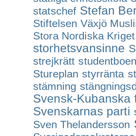
Stefan Be
statschef
Stiftelsen Växjö Musl
Stora Nordiska Kriget
storhetsvansinne
S
strejkrätt
studentboe
Stureplan
styrränta
s
stämning
stängnings
Svensk-Kubanska 
Svenskarnas parti
Sven Thelandersson