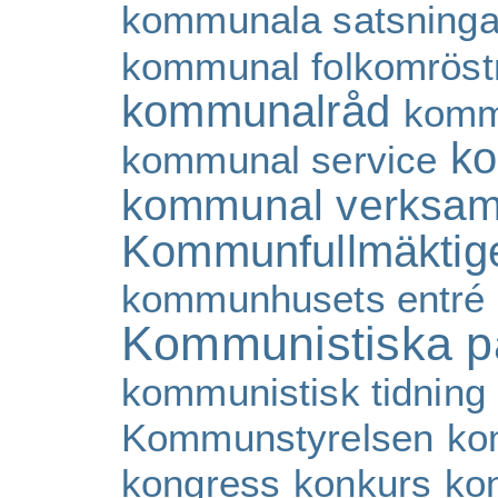
kommunala satsninga
kommunal folkomröst
kommunalråd
komm
ko
kommunal service
kommunal verksam
Kommunfullmäktig
kommunhusets entré
Kommunistiska pa
kommunistisk tidning
Kommunstyrelsen
ko
kongress
konkurs
ko