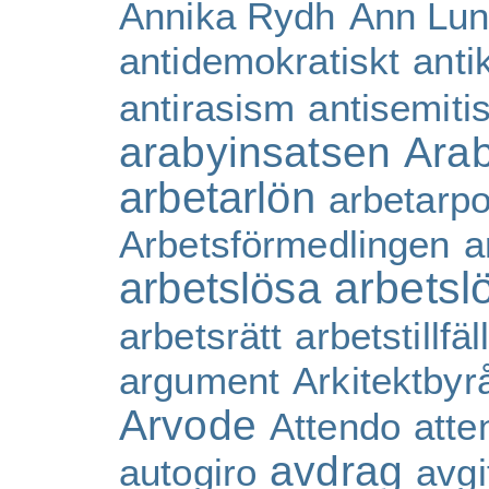
Annika Rydh
Ann Lu
antidemokratiskt
ant
antirasism
antisemiti
arabyinsatsen
Ara
arbetarlön
arbetarpol
Arbetsförmedlingen
a
arbetsl
arbetslösa
arbetsrätt
arbetstillfäl
argument
Arkitektbyr
Arvode
Attendo
atte
avdrag
autogiro
avgif