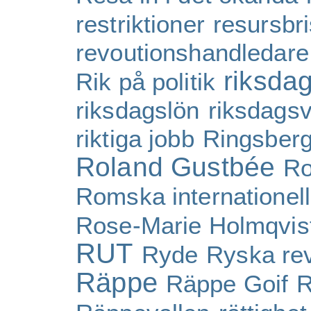
restriktioner
resursbri
revoutionshandledare
riksda
Rik på politik
riksdagslön
riksdagsv
riktiga jobb
Ringsber
Roland Gustbée
Ro
Romska internationel
Rose-Marie Holmqvis
RUT
Ryde
Ryska rev
Räppe
Räppe Goif
R