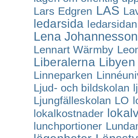
LAS
Lars Edgren
La
ledarsida
ledarsidan
Lena Johannesson
Lennart Wärmby
Leo
Liberalerna
Libyen
Linneparken
Linnéuni
Ljud- och bildskolan
l
Ljungfälleskolan
LO
l
lokal
lokalkostnader
lunchportioner
Lunda