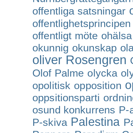
offentliga satsningar
offentlighetsprincipen
offentligt möte
ohälsa
okunnig
okunskap
ol
oliver Rosengren
Olof Palme
olycka
ol
o
opolitisk
opposition
oppsitionsparti
ordni
osund konkurrens
P-a
Palestina
P-skiva
P