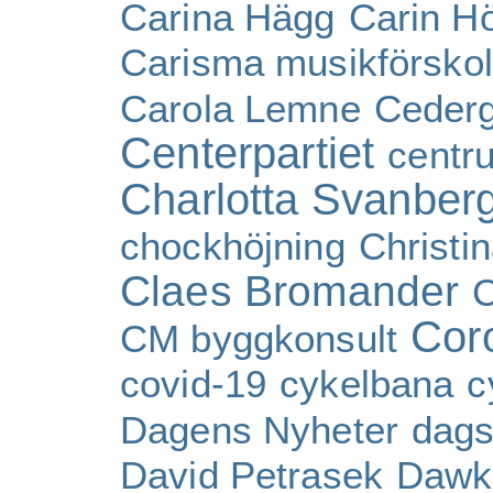
Carina Hägg
Carin H
Carisma musikförsko
Carola Lemne
Ceder
Centerpartiet
centr
Charlotta Svanber
chockhöjning
Christi
Claes Bromander
C
Cor
CM byggkonsult
covid-19
cykelbana
c
Dagens Nyheter
dags
David Petrasek
Dawk