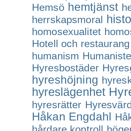
hemtjänst
Hemsö
h
histo
herrskapsmoral
homosexualitet
homos
Hotell och restaurang
humanism
Humaniste
Hyresbostäder
Hyres
hyreshöjning
hyresk
Hyr
hyreslägenhet
hyresrätter
Hyresvärd
Håkan Engdahl
Hå
hårdare kontroll
höge