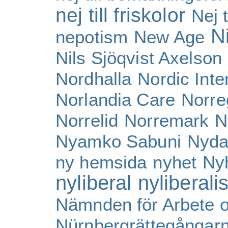
nej till friskolor
Nej t
N
nepotism
New Age
Nils Sjöqvist Axelson
Nordhalla
Nordic Inte
Norlandia Care
Norre
Norrelid
Norremark
N
Nyamko Sabuni
Nyda
ny hemsida
nyhet
Ny
nyliberal
nyliberali
Nämnden för Arbete o
Nürnbergrättegångar