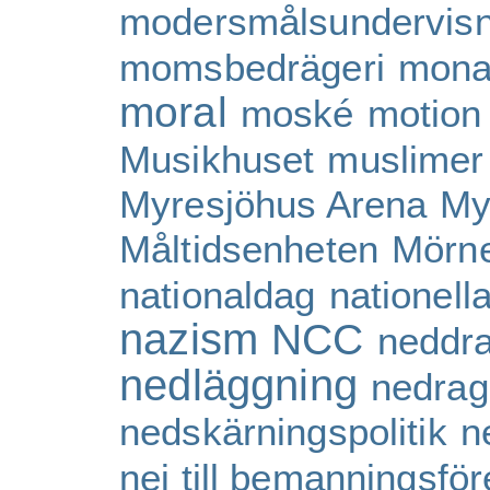
modersmålsundervisn
momsbedrägeri
mona
moral
moské
motion
Musikhuset
muslimer
Myresjöhus Arena
My
Måltidsenheten
Mörne
nationaldag
nationell
nazism
NCC
neddr
nedläggning
nedrag
nedskärningspolitik
n
nej till bemanningsför