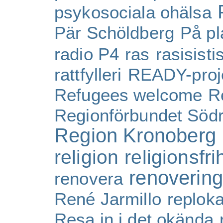
psykosociala ohälsa
Pär Schöldberg
På pl
radio P4
ras
rasisist
rattfylleri
READY-proj
Refugees welcome
R
Regionförbundet Söd
Region Kronoberg
religion
religionsfri
renovering
renovera
René Jarmillo
reploka
Resa in i det okända