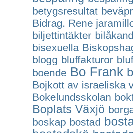
betygsresultat
beväpn
Bidrag. Rene jaramill
biljettintäkter
bilåkan
bisexuella
Biskopsha
blogg
bluffakturor
blu
Bo Frank
b
boende
Bojkott av israeliska 
Bokelundsskolan
bok
Boplats Växjö
borg
bosta
boskap
bostad