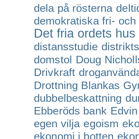
dela på rösterna
delti
demokratiska fri- och 
Det fria ordets hus
distansstudie
distrik
domstol
Doug Nicholl
Drivkraft
droganvänd
Drottning Blankas G
dubbelbeskattning
du
Ebberöds bank
Edvin
egen vilja
egoism
eko
ekonomi i botten
eko