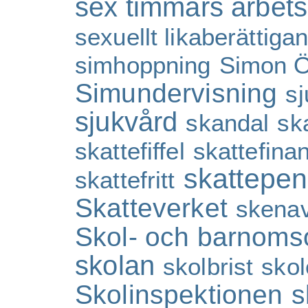
sex timmars arbet
sexuellt likaberättiga
simhoppning
Simon Ö
Simundervisning
sj
sjukvård
skandal
sk
skattefiffel
skattefina
skattepen
skattefritt
Skatteverket
skenav
Skol- och barnom
skolan
skolbrist
skol
Skolinspektionen
s