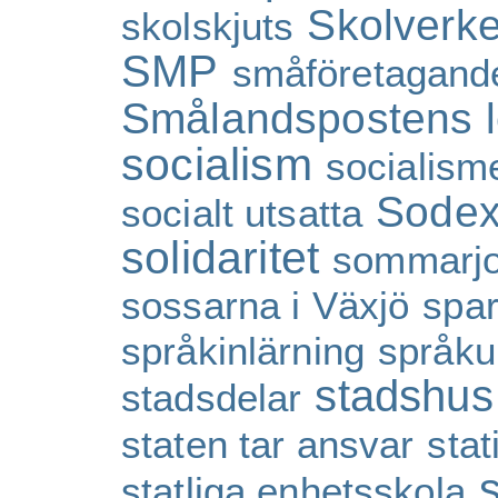
Skolverke
skolskjuts
SMP
småföretagand
Smålandspostens l
socialism
socialism
Sode
socialt utsatta
solidaritet
sommarj
sossarna i Växjö
spa
språkinlärning
språku
stadshus
stadsdelar
staten tar ansvar
sta
statliga enhetsskola