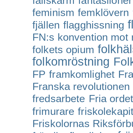
fallskärm
fantasilöner
feminism
femklövern
f
fjällen
flagghissning
FN:s konvention mot 
folkhä
folkets opium
folkomröstning
Fol
FP
framkomlighet
Fr
Franska revolutionen
fredsarbete
Fria orde
frimurare
friskolekapit
Friskolornas Riksför