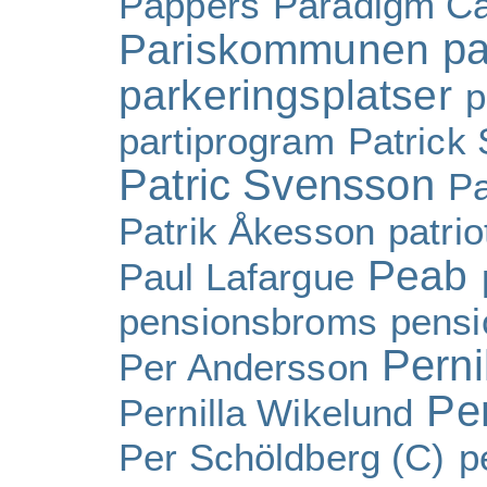
Pappers
Paradigm Ca
pa
Pariskommunen
parkeringsplatser
p
partiprogram
Patrick
Patric Svensson
Pa
Patrik Åkesson
patri
Peab
Paul Lafargue
pensionsbroms
pensi
Perni
Per Andersson
Pe
Pernilla Wikelund
Per Schöldberg (C)
p