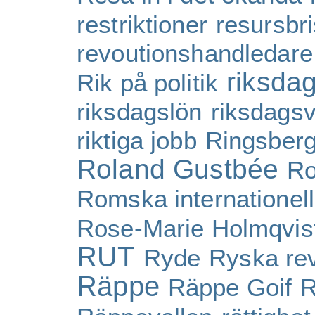
restriktioner
resursbri
revoutionshandledare
riksda
Rik på politik
riksdagslön
riksdagsv
riktiga jobb
Ringsber
Roland Gustbée
Ro
Romska internationel
Rose-Marie Holmqvis
RUT
Ryde
Ryska rev
Räppe
Räppe Goif
R