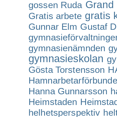
Grand
gossen Ruda
gratis 
Gratis arbete
Gunnar Elm
Gustaf D
gymnasieförvaltninge
gymnasienämnden
g
gymnasieskolan
gy
Gösta Torstensson
H
Hamnarbetarförbunde
Hanna Gunnarsson
h
Heimstaden
Heimsta
helhetsperspektiv
hel