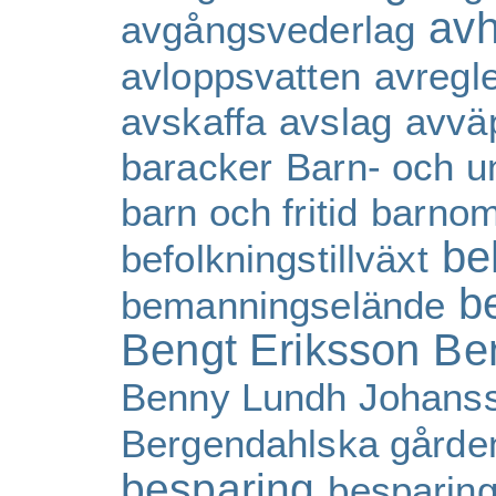
av
avgångsvederlag
avloppsvatten
avregl
avskaffa
avslag
avvä
baracker
Barn- och u
barn och fritid
barnom
be
befolkningstillväxt
b
bemanningselände
Bengt Eriksson
Be
Benny Lundh Johans
Bergendahlska gårde
besparing
besparing