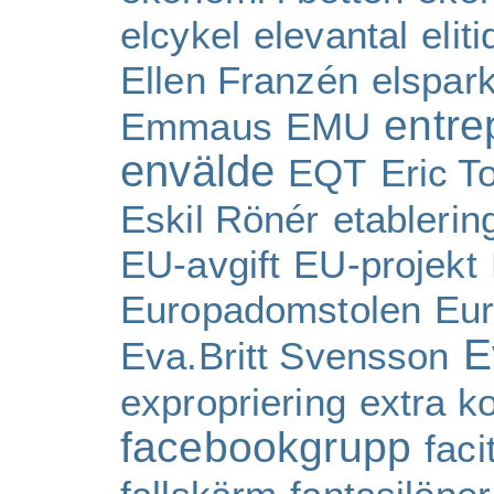
elcykel
elevantal
eliti
Ellen Franzén
elspar
entre
Emmaus
EMU
envälde
EQT
Eric To
Eskil Rönér
etablerin
EU-avgift
EU-projekt
Europadomstolen
Eur
E
Eva.Britt Svensson
expropriering
extra k
facebookgrupp
faci