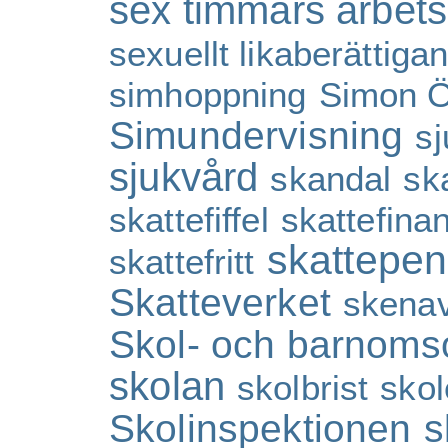
sex timmars arbet
sexuellt likaberättiga
simhoppning
Simon Ö
Simundervisning
sj
sjukvård
skandal
sk
skattefiffel
skattefina
skattepen
skattefritt
Skatteverket
skenav
Skol- och barnom
skolan
skolbrist
skol
Skolinspektionen
s