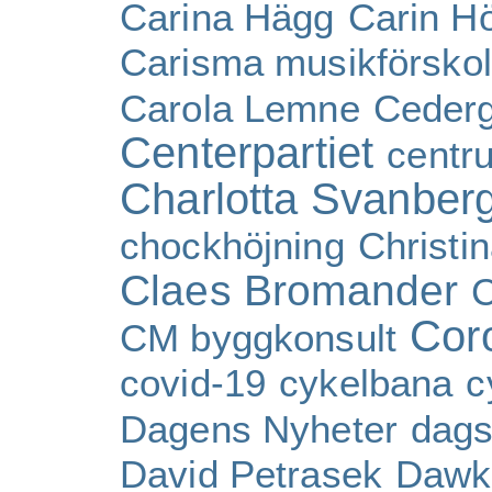
Carina Hägg
Carin H
Carisma musikförsko
Carola Lemne
Ceder
Centerpartiet
centr
Charlotta Svanber
chockhöjning
Christi
Claes Bromander
C
Cor
CM byggkonsult
covid-19
cykelbana
c
Dagens Nyheter
dags
David Petrasek
Dawk