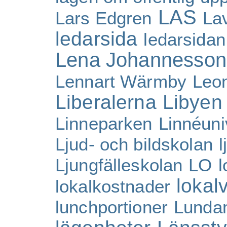
LAS
Lars Edgren
La
ledarsida
ledarsidan
Lena Johannesson
Lennart Wärmby
Leo
Liberalerna
Libyen
Linneparken
Linnéuni
Ljud- och bildskolan
l
Ljungfälleskolan
LO
l
lokal
lokalkostnader
lunchportioner
Lunda