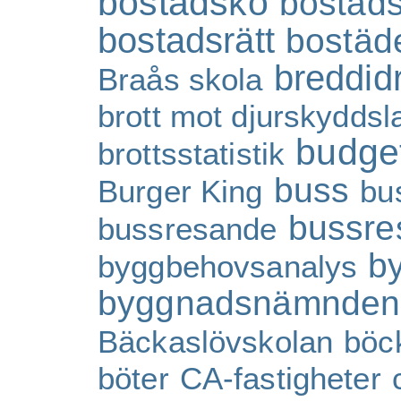
bostadskö
bostad
bostadsrätt
bostäd
breddidr
Braås skola
brott mot djurskydds
budge
brottsstatistik
buss
Burger King
bu
bussre
bussresande
b
byggbehovsanalys
byggnadsnämnden
Bäckaslövskolan
böc
böter
CA-fastigheter