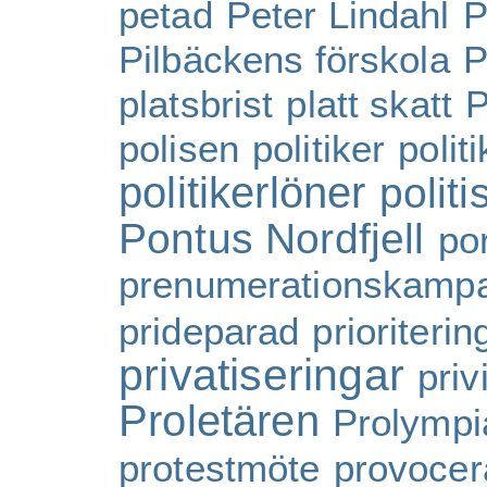
petad
Peter Lindahl
P
Pilbäckens förskola
P
platsbrist
platt skatt
P
polisen
politiker
polit
politikerlöner
politi
Pontus Nordfjell
por
prenumerationskamp
prideparad
prioriterin
privatiseringar
priv
Proletären
Prolympi
protestmöte
provoce