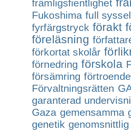
frä
främligsfientlighet
Fukoshima
full sysse
förakt
f
fyrfärgstryck
föreläsning
författar
förli
förkortat skolår
förskola
förnedring
F
försämring
förtroend
Förvaltningsrätten
GA
garanterad undervisni
Gaza
gemensamma
genetik
genomsnittlig