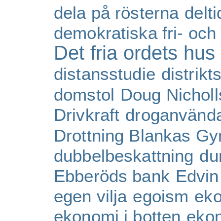
dela på rösterna
delti
demokratiska fri- och 
Det fria ordets hus
distansstudie
distrik
domstol
Doug Nicholl
Drivkraft
droganvänd
Drottning Blankas G
dubbelbeskattning
du
Ebberöds bank
Edvin
egen vilja
egoism
eko
ekonomi i botten
eko