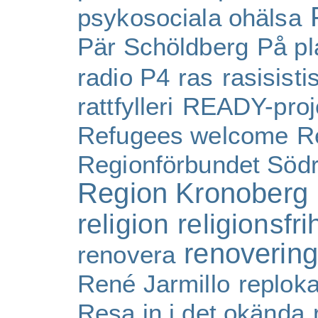
psykosociala ohälsa
Pär Schöldberg
På pl
radio P4
ras
rasisist
rattfylleri
READY-proj
Refugees welcome
R
Regionförbundet Söd
Region Kronoberg
religion
religionsfri
renovering
renovera
René Jarmillo
reploka
Resa in i det okända