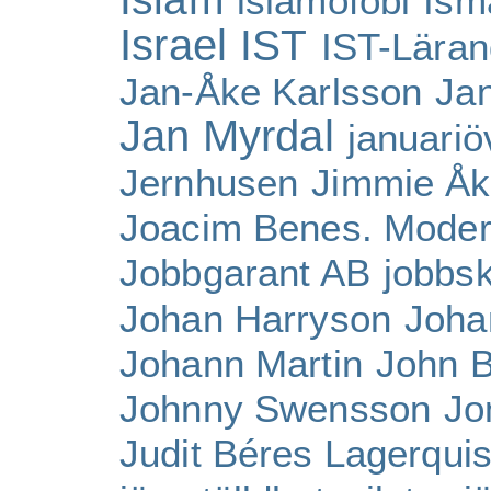
islamofobi
Ism
Israel
IST
IST-Lära
Jan-Åke Karlsson
Ja
Jan Myrdal
januari
Jernhusen
Jimmie Å
Joacim Benes. Moder
Jobbgarant AB
jobbs
Johan Harryson
Joha
Johann Martin
John 
Johnny Swensson
Jo
Judit Béres Lagerquis