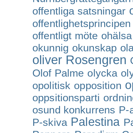
offentliga satsningar
offentlighetsprincipen
offentligt möte
ohälsa
okunnig
okunskap
ol
oliver Rosengren
Olof Palme
olycka
ol
o
opolitisk
opposition
oppsitionsparti
ordni
osund konkurrens
P-a
Palestina
P-skiva
P