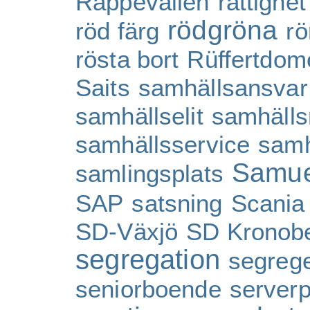
Räppevallen
rättighet
rödgröna
röd färg
rö
rösta bort
Rüffertdom
Saits
samhällsansvar
samhällselit
samhälls
samhällsservice
samh
Samue
samlingsplats
SAP
satsning
Scania
SD-Växjö
SD Kronob
segregation
segrege
seniorboende
server