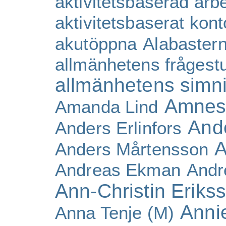
aktivitetsbaserad arb
aktivitetsbaserat kont
akutöppna
Alabaster
allmänhetens frågest
allmänhetens simn
Amnes
Amanda Lind
And
Anders Erlinfors
A
Anders Mårtensson
Andreas Ekman
Andr
Ann-Christin Eriks
Anni
Anna Tenje (M)