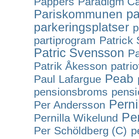
Pappers
Paradigm Ca
pa
Pariskommunen
parkeringsplatser
p
partiprogram
Patrick
Patric Svensson
Pa
Patrik Åkesson
patri
Peab
Paul Lafargue
pensionsbroms
pensi
Perni
Per Andersson
Pe
Pernilla Wikelund
Per Schöldberg (C)
p