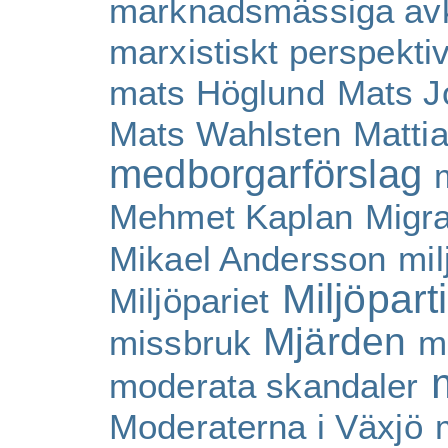
marknadsmässiga avk
marxistiskt perspekti
mats Höglund
Mats J
Mats Wahlsten
Matti
medborgarförslag
Mehmet Kaplan
Migra
Mikael Andersson
mil
Miljöpart
Miljöpariet
Mjärden
missbruk
m
moderata skandaler
Moderaterna i Växjö