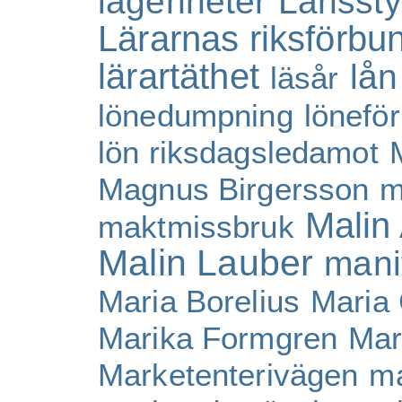
lägenheter
Länssty
Lärarnas riksförbu
lärartäthet
lån
läsår
lönedumpning
lönefö
lön riksdagsledamot
Magnus Birgersson
m
Malin 
maktmissbruk
Malin Lauber
mani
Maria Borelius
Maria
Marika Formgren
Mar
Marketenterivägen
ma