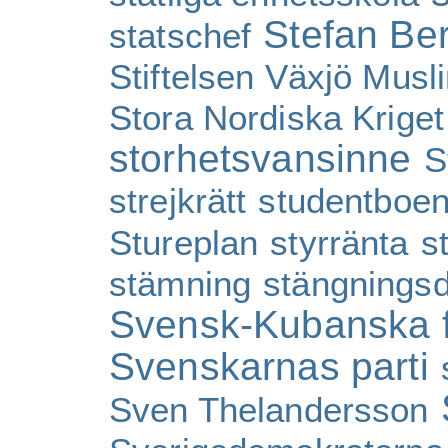
Stefan Be
statschef
Stiftelsen Växjö Musl
Stora Nordiska Kriget
storhetsvansinne
S
strejkrätt
studentboe
Stureplan
styrränta
s
stämning
stängnings
Svensk-Kubanska 
Svenskarnas parti
Sven Thelandersson