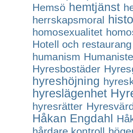
hemtjänst
Hemsö
h
histo
herrskapsmoral
homosexualitet
homos
Hotell och restaurang
humanism
Humaniste
Hyresbostäder
Hyres
hyreshöjning
hyresk
Hyr
hyreslägenhet
hyresrätter
Hyresvärd
Håkan Engdahl
Hå
hårdare kontroll
höge