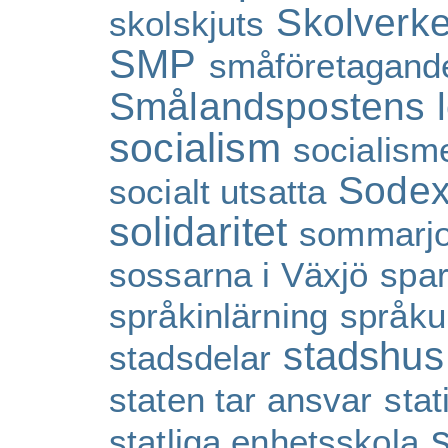
Skolverke
skolskjuts
SMP
småföretagand
Smålandspostens l
socialism
socialism
Sode
socialt utsatta
solidaritet
sommarj
sossarna i Växjö
spa
språkinlärning
språku
stadshus
stadsdelar
staten tar ansvar
sta
statliga enhetsskola