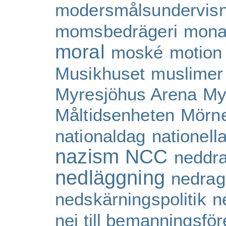
modersmålsundervisn
momsbedrägeri
mona
moral
moské
motion
Musikhuset
muslimer
Myresjöhus Arena
My
Måltidsenheten
Mörne
nationaldag
nationell
nazism
NCC
neddr
nedläggning
nedrag
nedskärningspolitik
n
nej till bemanningsför